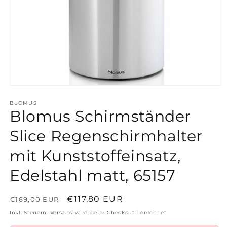
Medien
1
in
BLOMUS
Blomus Schirmständer
Modal
öffnen
Slice Regenschirmhalter
mit Kunststoffeinsatz,
Edelstahl matt, 65157
Normaler
Verkaufspreis
€117,80 EUR
€169,00 EUR
Preis
Inkl. Steuern.
Versand
wird beim Checkout berechnet