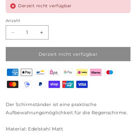
Derzeit nicht verfügbar
Anzahl
Anzahl
Verringere
Erhöhe
die
die
Menge
Menge
für
für
Derzeit nicht verfügbar
Blomus
Blomus
Schirmständer
Schirmständer
Slice
Slice
Regenschirmhalter
Regenschirmhalter
mit
mit
Kunststoffeinsatz,
Kunststoffeinsatz,
Edelstahl
Edelstahl
Der Schirmständer ist eine praktische
matt,
matt,
65157
65157
Aufbewahrungsmöglichkeit für die Regenschirme.
Material: Edelstahl Matt