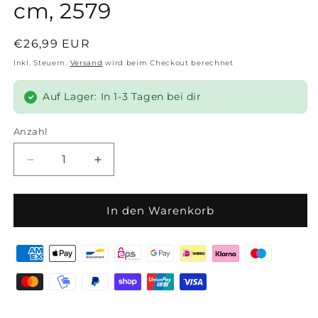
cm, 2579
Normaler
€26,99 EUR
Preis
Inkl. Steuern.
Versand
wird beim Checkout berechnet
Auf Lager: In 1-3 Tagen bei dir
Anzahl
Anzahl
Verringere
Erhöhe
die
die
Menge
Menge
für
für
In den Warenkorb
Dr.
Dr.
Oetker
Oetker
Back-
Back-
Freunde
Freunde
Classic
Classic
Springform
Springform
mit
mit