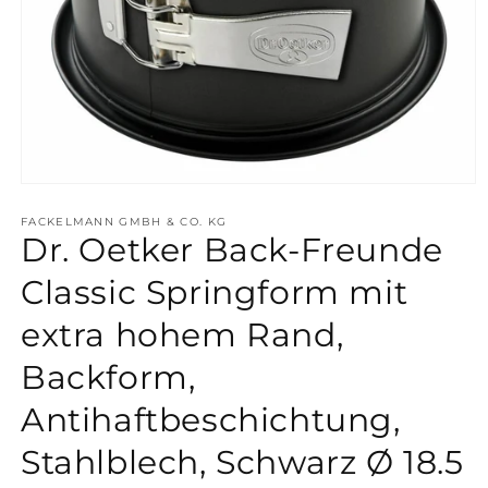
Medien
1
in
FACKELMANN GMBH & CO. KG
Dr. Oetker Back-Freunde
Modal
öffnen
Classic Springform mit
extra hohem Rand,
Backform,
Antihaftbeschichtung,
Stahlblech, Schwarz Ø 18.5