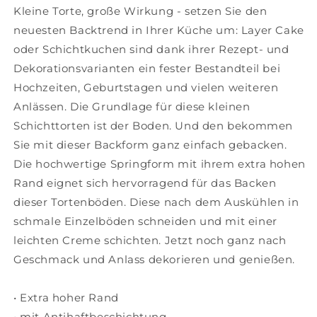
Kleine Torte, große Wirkung - setzen Sie den
extra
extra
hohem
hohem
neuesten Backtrend in Ihrer Küche um: Layer Cake
Rand,
Rand,
oder Schichtkuchen sind dank ihrer Rezept- und
Backform,
Backform,
Dekorationsvarianten ein fester Bestandteil bei
Antihaftbeschichtung,
Antihaftbeschichtung,
Stahlblech,
Stahlblech,
Hochzeiten, Geburtstagen und vielen weiteren
Schwarz
Schwarz
Anlässen. Die Grundlage für diese kleinen
Ø
Ø
Schichttorten ist der Boden. Und den bekommen
18.5
18.5
Sie mit dieser Backform ganz einfach gebacken.
cm,
cm,
2579
2579
Die hochwertige Springform mit ihrem extra hohen
Rand eignet sich hervorragend für das Backen
dieser Tortenböden. Diese nach dem Auskühlen in
schmale Einzelböden schneiden und mit einer
leichten Creme schichten. Jetzt noch ganz nach
Geschmack und Anlass dekorieren und genießen.
• Extra hoher Rand
• mit Antihaftbeschichtung