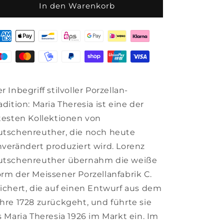
für
für
In den Warenkorb
Hutschenreuther
Hutschenreuther
Maria
Maria
Theresia
Theresia
Speiseteller
Speiseteller
mit
mit
Fahne,
Fahne,
Medley
Medley
Mantova,
Mantova,
r Inbegriff stilvoller Porzellan-
Porzellan,
Porzellan,
adition: Maria Theresia ist eine der
25
25
testen Kollektionen von
cm,
cm,
10025
10025
tschenreuther, die noch heute
verändert produziert wird. Lorenz
utschenreuther übernahm die weiße
rm der Meissener Porzellanfabrik C.
ichert, die auf einen Entwurf aus dem
hre 1728 zurückgeht, und führte sie
s Maria Theresia 1926 im Markt ein. Im