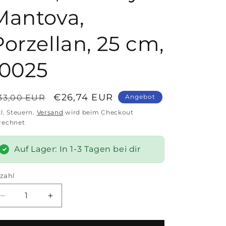
Mantova,
Porzellan, 25 cm,
10025
ormaler
Verkaufspreis
€26,74 EUR
33,00 EUR
Angebot
reis
kl. Steuern.
Versand
wird beim Checkout
rechnet
Auf Lager: In 1-3 Tagen bei dir
zahl
zahl
Verringere
Erhöhe
die
die
Menge
Menge