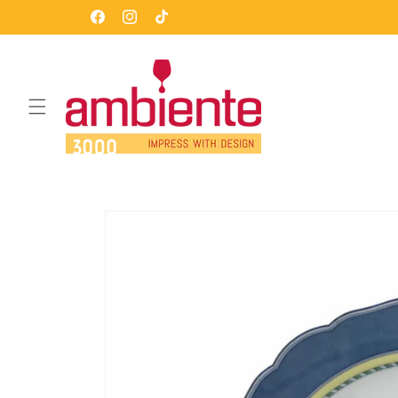
Direkt
Über 17 Jahre Erfahrung im e-Commerce
zum
Facebook
Instagram
TikTok
Inhalt
Zu
Produktinformationen
springen