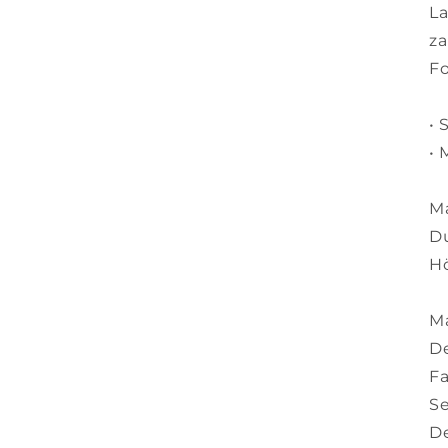
La
za
Fo
•
• 
M
Du
Hö
Ma
De
Fa
Se
De