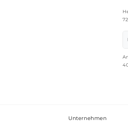
He
7
A
4
Unternehmen