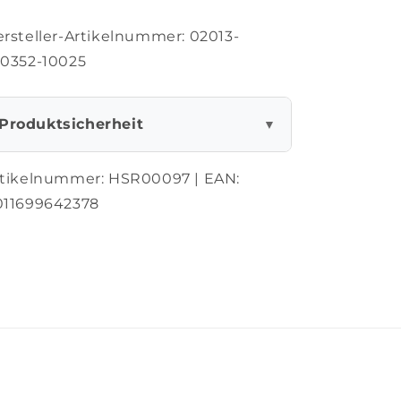
rsteller-Artikelnummer: 02013-
20352-10025
Produktsicherheit
▼
rtikelnummer:
HSR00097
| EAN:
011699642378