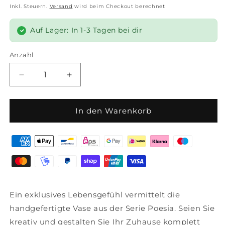
Preis
Inkl. Steuern.
Versand
wird beim Checkout berechnet
Auf Lager: In 1-3 Tagen bei dir
Anzahl
Anzahl
Verringere
Erhöhe
die
die
Menge
Menge
für
für
In den Warenkorb
Leonardo
Leonardo
Vase
Vase
POESIA,
POESIA,
Dekovase,
Dekovase,
Glasvase,
Glasvase,
Kalk-
Kalk-
Natron
Natron
Ein exklusives Lebensgefühl vermittelt die
Glas,
Glas,
Viola,
Viola,
handgefertigte Vase aus der Serie Poesia. Seien Sie
40
40
kreativ und gestalten Sie Ihr Zuhause komplett