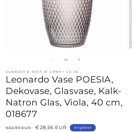
Medien
M
1
2
in
in
von
1
/
4
Modal
M
öffnen
ö
GLASKOCH B. KOCH JR. GMBH + CO. KG
Leonardo Vase POESIA,
Dekovase, Glasvase, Kalk-
Natron Glas, Viola, 40 cm,
018677
Normaler
Verkaufspreis
€28,56 EUR
€32,95 EUR
Angebot