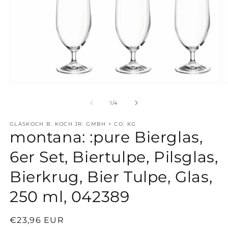
Medien
M
1
2
in
in
von
1
/
4
Modal
M
öffnen
ö
GLASKOCH B. KOCH JR. GMBH + CO. KG
montana: :pure Bierglas,
6er Set, Biertulpe, Pilsglas,
Bierkrug, Bier Tulpe, Glas,
250 ml, 042389
Normaler
€23,96 EUR