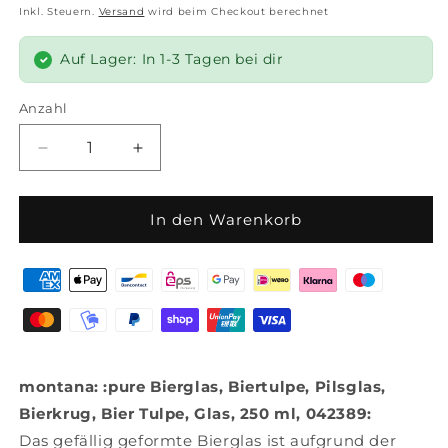
Preis
Inkl. Steuern.
Versand
wird beim Checkout berechnet
Auf Lager: In 1-3 Tagen bei dir
Anzahl
Anzahl
Verringere
Erhöhe
die
die
Menge
Menge
für
für
In den Warenkorb
montana:
montana:
:pure
:pure
Bierglas,
Bierglas,
6er
6er
Set,
Set,
Biertulpe,
Biertulpe,
Pilsglas,
Pilsglas,
montana: :pure Bierglas, Biertulpe, Pilsglas,
Bierkrug,
Bierkrug,
Bier
Bier
Bierkrug, Bier Tulpe, Glas, 250 ml, 042389:
Tulpe,
Tulpe,
Das gefällig geformte Bierglas ist aufgrund der