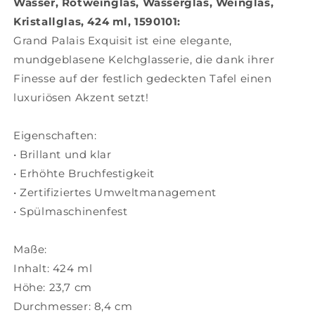
Wasser, Rotweinglas, Wasserglas, Weinglas,
Rotweinglas,
Rotweinglas,
Kristallglas, 424 ml, 1590101:
Wasserglas,
Wasserglas,
Grand Palais Exquisit ist eine elegante,
Weinglas,
Weinglas,
Kristallglas,
Kristallglas,
mundgeblasene Kelchglasserie, die dank ihrer
424
424
Finesse auf der festlich gedeckten Tafel einen
ml,
ml,
luxuriösen Akzent setzt!
1590101
1590101
Eigenschaften:
• Brillant und klar
• Erhöhte Bruchfestigkeit
• Zertifiziertes Umweltmanagement
• Spülmaschinenfest
Maße:
Inhalt: 424 ml
Höhe: 23,7 cm
Durchmesser: 8,4 cm