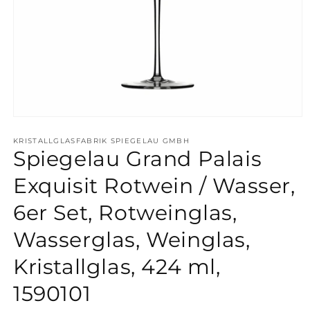
Medien
1
in
KRISTALLGLASFABRIK SPIEGELAU GMBH
Spiegelau Grand Palais
Modal
öffnen
Exquisit Rotwein / Wasser,
6er Set, Rotweinglas,
Wasserglas, Weinglas,
Kristallglas, 424 ml,
1590101